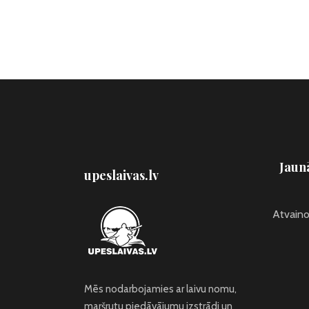
Jaunā
upeslaivas.lv
Atvainoj
Mēs nodarbojamies ar laivu nomu,
maršrutu piedāvājumu izstrādi un