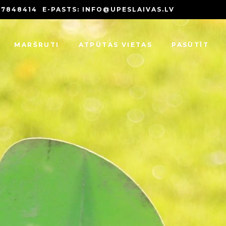
 27848414
E-PASTS:
INFO@UPESLAIVAS.LV
MARŠRUTI
ATPŪTAS VIETAS
PASŪTĪT