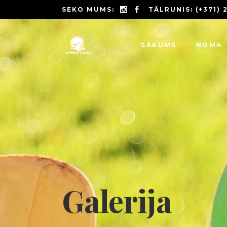
SEKO MUMS:
TĀLRUNIS:
(+371)
SĀKUMS
NOMA
Galerija