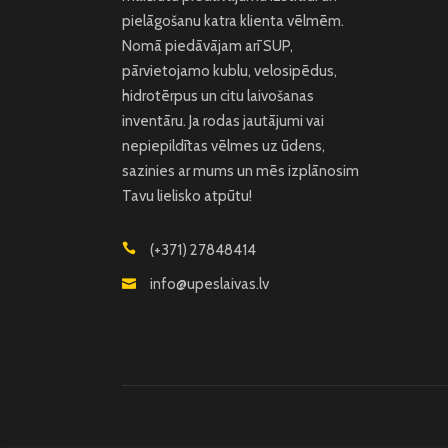
pielāgošanu katra klienta vēlmēm.
Nomā piedāvājam arī SUP,
pārvietojamo kublu, velosipēdus,
hidrotērpus un citu laivošanas
inventāru. Ja rodas jautājumi vai
nepiepildītas vēlmes uz ūdens,
sazinies ar mums un mēs izplānosim
Tavu lielisko atpūtu!
(+371) 27848414
info@upeslaivas.lv